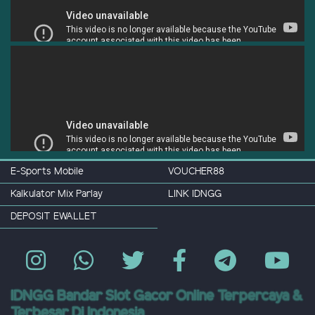
E-Sports Mobile
VOUCHER88
Kalkulator Mix Parlay
LINK IDNGG
DEPOSIT EWALLET
IDNGG Bandar Slot Gacor Online Terpercaya &
Terbesar Di Indonesia