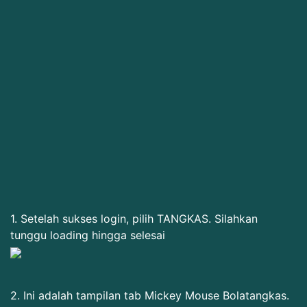
1. Setelah sukses login, pilih TANGKAS. Silahkan
tunggu loading hingga selesai
2. Ini adalah tampilan tab Mickey Mouse Bolatangkas.